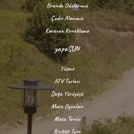
Branda Odalarımız
Çadır Alanımız
Karavan Konaklama
yapaSUN
Yüzme
ATV Turları
Doğa Yürüyüşü
Masa Oyunları
Masa Tenisi
Bisiklet Turu