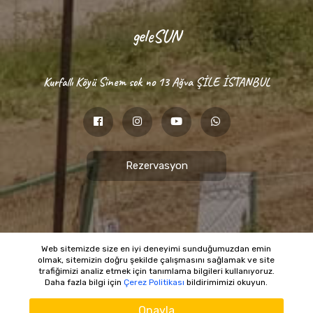
geleSUN
Kurfallı Köyü Sinem sok no 13 Ağva ŞİLE İSTANBUL
Rezervasyon
Web sitemizde size en iyi deneyimi sunduğumuzdan emin
olmak, sitemizin doğru şekilde çalışmasını sağlamak ve site
trafiğimizi analiz etmek için tanımlama bilgileri kullanıyoruz.
© Gelesun Kampland Tatil Köyü © 2026 |
Medya
Daha fazla bilgi için
Çerez Politikası
bildirimimizi okuyun.
Portakal
Yardım İster Misiniz?
Onayla