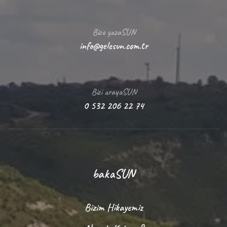
Bize yazaSUN
info@gelesun.com.tr
Bizi arayaSUN
0 532 206 22 74
bakaSUN
Bizim Hikayemiz