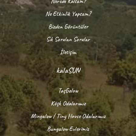
Nerede Kalsam?
Ne Etkinlik Yapsam?
Bizden Görüntüler
Sık Sorulan Sorular
İletişim
kalaSUN
TaşGolow
Köşk Odalarımız
Mingalow / Tiny House Odalarımız
Bungalow Evlerimiz