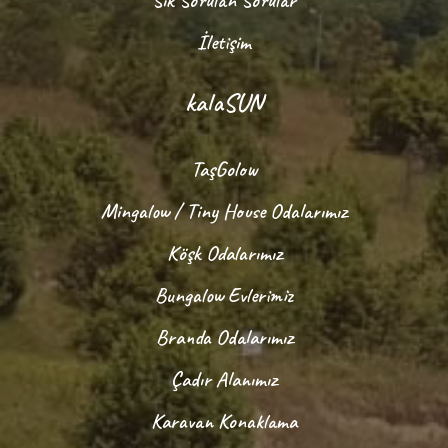
Sık Sorulan Sorular
İletişim
kalaSUN
TaşGolow
Mingalow / Tiny House Odalarımız
Köşk Odalarımız
Bungalow Evlerimiz
Branda Odalarımız
Çadır Alanımız
Karavan Konaklama