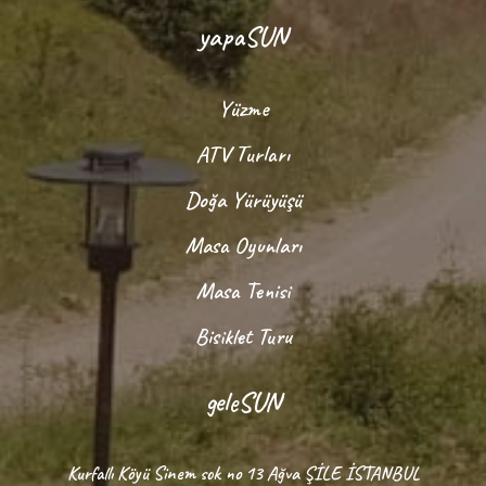
yapaSUN
Yüzme
ATV Turları
Doğa Yürüyüşü
Masa Oyunları
Masa Tenisi
Bisiklet Turu
geleSUN
Kurfallı Köyü Sinem sok no 13 Ağva ŞİLE İSTANBUL